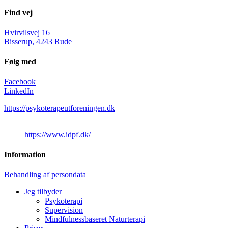
Find vej
Hvirvilsvej 16
Bisserup, 4243 Rude
Følg med
Facebook
LinkedIn
https://psykoterapeutforeningen.dk
https://www.idpf.dk/
Information
Behandling af persondata
Jeg tilbyder
Psykoterapi
Supervision
Mindfulnessbaseret Naturterapi