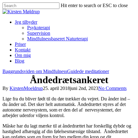
Hit enter to search or ESC to close
Jeg tilbyder
Psykoterapi
Supervision
Mindfulnessbaseret Naturterapi
Priser
Kontakt
Om mig
Blog
Baggrundsviden om Mindfulness
Guidede meditationer
Åndedrætsankeret
By
KirstenMoeldrup
25. april 2018
juni 2nd, 2023
No Comments
Lige fra du bliver født til du dør trækker du vejret. Du ånder ind –
du ånder ud. Det sker helt automatisk. Åndedrættet styres af det
autonome nervesystem, som er den del af nervesystemet, der
arbejder udenfor viljens kontrol.
Måske har du lagt mærke til at åndedrættet har forskellig dybde og
hastighed afhængig af din følelsesmæssige tilstand. Åndedrættet
kan opfattes som en form for bro mellem din krop og dit