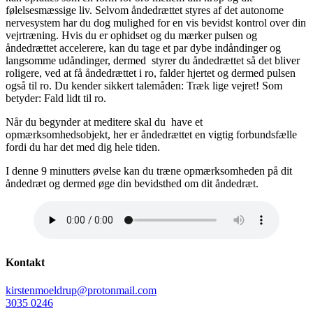
følelsesmæssige liv. Selvom åndedrættet styres af det autonome
nervesystem har du dog mulighed for en vis bevidst kontrol over din
vejrtræning. Hvis du er ophidset og du mærker pulsen og
åndedrættet accelerere, kan du tage et par dybe indåndinger og
langsomme udåndinger, dermed styrer du åndedrættet så det bliver
roligere, ved at få åndedrættet i ro, falder hjertet og dermed pulsen
også til ro. Du kender sikkert talemåden: Træk lige vejret! Som
betyder: Fald lidt til ro.
Når du begynder at meditere skal du have et
opmærksomhedsobjekt, her er åndedrættet en vigtig forbundsfælle
fordi du har det med dig hele tiden.
I denne 9 minutters øvelse kan du træne opmærksomheden på dit
åndedræt og dermed øge din bevidsthed om dit åndedræt.
Kontakt
kirstenmoeldrup@protonmail.com
3035 0246