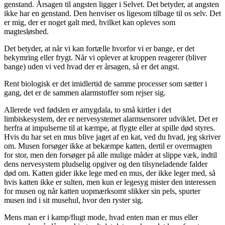
genstand. Årsagen til angsten ligger i Selvet. Det betyder, at angsten
ikke har en genstand. Den henviser os ligesom tilbage til os selv. Det
er mig, der er noget galt med, hvilket kan opleves som
magtesløshed.
Det betyder, at når vi kan fortælle hvorfor vi er bange, er det
bekymring eller frygt. Når vi oplever at kroppen reagerer (bliver
bange) uden vi ved hvad der er årsagen, så er det angst.
Rent biologisk er det imidlertid de samme processer som sætter i
gang, det er de sammen alarmstoffer som rejser sig.
Allerede ved fødslen er amygdala, to små kirtler i det
limbiskesystem, der er nervesystemet alarmsensorer udviklet. Det er
herfra at impulserne til at kæmpe, at flygte eller at spille død styres.
Hvis du har set en mus blive jaget af en kat, ved du hvad, jeg skriver
om. Musen forsøger ikke at bekæmpe katten, dertil er overmagten
for stor, men den forsøger på alle mulige måder at slippe væk, indtil
dens nervesystem pludselig opgiver og den tilsyneladende falder
død om. Katten gider ikke lege med en mus, der ikke leger med, så
hvis katten ikke er sulten, men kun er legesyg mister den interessen
for musen og når katten uopmærksomt slikker sin pels, spurter
musen ind i sit musehul, hvor den ryster sig.
Mens man er i kamp/flugt mode, hvad enten man er mus eller