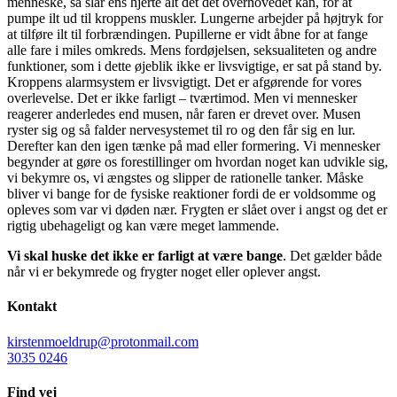
menneske, så slår ens hjerte alt det det overhovedet kan, for at
pumpe ilt ud til kroppens muskler. Lungerne arbejder på højtryk for
at tilføre ilt til forbrændingen. Pupillerne er vidt åbne for at fange
alle fare i miles omkreds. Mens fordøjelsen, seksualiteten og andre
funktioner, som i dette øjeblik ikke er livsvigtige, er sat på stand by.
Kroppens alarmsystem er livsvigtigt. Det er afgørende for vores
overlevelse. Det er ikke farligt – tværtimod. Men vi mennesker
reagerer anderledes end musen, når faren er drevet over. Musen
ryster sig og så falder nervesystemet til ro og den får sig en lur.
Derefter kan den igen tænke på mad eller formering. Vi mennesker
begynder at gøre os forestillinger om hvordan noget kan udvikle sig,
vi bekymre os, vi ængstes og slipper de rationelle tanker. Måske
bliver vi bange for de fysiske reaktioner fordi de er voldsomme og
opleves som var vi døden nær. Frygten er slået over i angst og det er
rigtig ubehageligt og kan være meget lammende.
Vi skal huske det ikke er farligt at være bange
. Det gælder både
når vi er bekymrede og frygter noget eller oplever angst.
Kontakt
kirstenmoeldrup@protonmail.com
3035 0246
Find vej