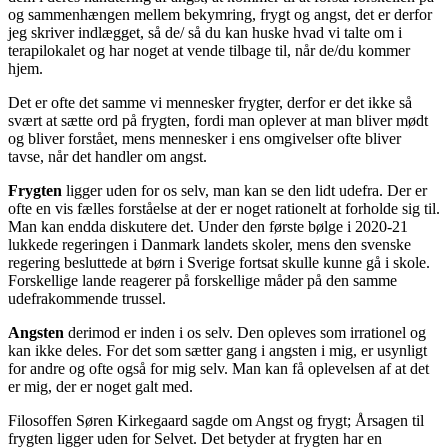
og sammenhængen mellem bekymring, frygt og angst, det er derfor
jeg skriver indlægget, så de/ så du kan huske hvad vi talte om i
terapilokalet og har noget at vende tilbage til, når de/du kommer
hjem.
Det er ofte det samme vi mennesker frygter, derfor er det ikke så
svært at sætte ord på frygten, fordi man oplever at man bliver mødt
og bliver forstået, mens mennesker i ens omgivelser ofte bliver
tavse, når det handler om angst.
Frygten
ligger uden for os selv, man kan se den lidt udefra. Der er
ofte en vis fælles forståelse at der er noget rationelt at forholde sig til.
Man kan endda diskutere det. Under den første bølge i 2020-21
lukkede regeringen i Danmark landets skoler, mens den svenske
regering besluttede at børn i Sverige fortsat skulle kunne gå i skole.
Forskellige lande reagerer på forskellige måder på den samme
udefrakommende trussel.
Angsten
derimod er inden i os selv. Den opleves som irrationel og
kan ikke deles. For det som sætter gang i angsten i mig, er usynligt
for andre og ofte også for mig selv. Man kan få oplevelsen af at det
er mig, der er noget galt med.
Filosoffen Søren Kirkegaard sagde om Angst og frygt; Årsagen til
frygten ligger uden for Selvet. Det betyder at frygten har en