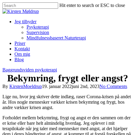
Hit enter to search or ESC to close
Jeg tilbyder
Psykoterapi
Supervision
Mindfulnessbaseret Naturterapi
Priser
Kontakt
Om mig
Blog
Baggrundsviden psykoterapi
Bekymring, frygt eller angst?
By
KirstenMoeldrup
19. januar 2022
juni 2nd, 2023
No Comments
Lige nu, hvor jeg skriver dette indlæg, raser Corona-krisen på andet
år. Hos nogle mennesker vækker krisen bekymring og frygt, hos
andre vækker krisen angst.
Forholdet mellem bekymring, frygt og angst er den sammen om der
er krise eller bare helt almindelig hverdag. Jeg oplever i mit
terapilokale når jeg taler med mennesker med angst, at det hjælper
dem i deres håndtering af angst, at kommer til at forstå forskellen på